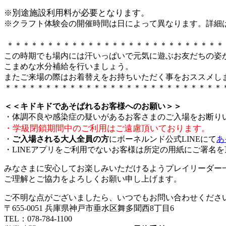
別途施設利用料が必要となります。
※
※クラフト体験会の開催時間は日によって異なります。詳細
＊＊＊＊＊＊＊＊＊＊＊＊＊＊＊＊＊＊＊＊＊＊＊＊＊＊＊
この時期でも場内には汗いっぱいで元気に遊ぶお友だちの姿
こまめな水分補給を行いましょう。
またご来場の際はお着替えをお持ちいただく事をおススメし
＊＊＊＊＊＊＊＊＊＊＊＊＊＊＊＊＊＊＊＊＊＊＊＊＊＊＊
＜＜キドキドであそばれるお客様へのお願い＞＞
・体調不良や感染症の疑いがあるお客さまのご入場をお断り
・学級閉鎖期間中のご利用はご遠慮頂いております。
・
ご入場される大人全員の方
にボーネルンド公式LINEにて
あ
・LINEアプリをご利用でないお客様は所定の用紙にご署名
みなさまに安心してお楽しみいただけるようプレイリーダー
ご理解とご協力をよろしくお願い申し上げます。
ご不明な点がございましたら、いつでもお問い合わせくださ
〒655-0051 兵庫県神戸市垂水区舞多聞西8丁目6
TEL：078-784-1100