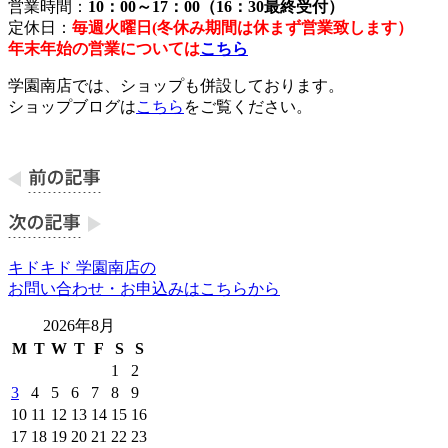
営業時間：
10：00～17：00（16：30最終受付）
定休日：
毎週火曜日(冬休み期間は休まず営業致します）
年末年始の営業については
こちら
学園南店では、ショップも併設しております。
ショップブログは
こちら
をご覧ください。
キドキド 学園南店の
お問い合わせ・お申込みはこちらから
2026年8月
M
T
W
T
F
S
S
1
2
3
4
5
6
7
8
9
10
11
12
13
14
15
16
17
18
19
20
21
22
23