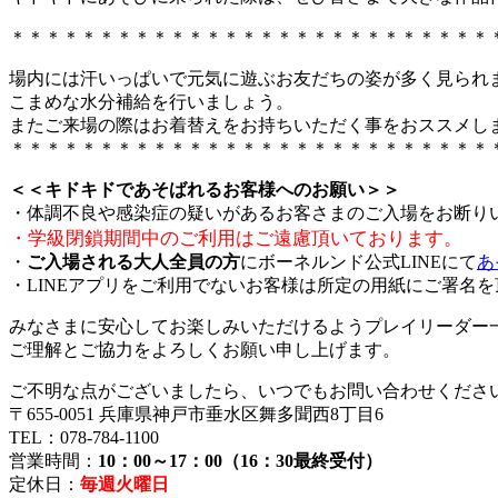
＊＊＊＊＊＊＊＊＊＊＊＊＊＊＊＊＊＊＊＊＊＊＊＊＊＊＊
場内には汗いっぱいで元気に遊ぶお友だちの姿が多く見られ
こまめな水分補給を行いましょう。
またご来場の際はお着替えをお持ちいただく事をおススメし
＊＊＊＊＊＊＊＊＊＊＊＊＊＊＊＊＊＊＊＊＊＊＊＊＊＊＊
＜＜キドキドであそばれるお客様へのお願い＞＞
・体調不良や感染症の疑いがあるお客さまのご入場をお断り
・学級閉鎖期間中のご利用はご遠慮頂いております。
・
ご入場される大人全員の方
にボーネルンド公式LINEにて
あ
・LINEアプリをご利用でないお客様は所定の用紙にご署名
みなさまに安心してお楽しみいただけるようプレイリーダー
ご理解とご協力をよろしくお願い申し上げます。
ご不明な点がございましたら、いつでもお問い合わせくださ
〒655-0051 兵庫県神戸市垂水区舞多聞西8丁目6
TEL：078-784-1100
営業時間：
10：00～17：00（16：30最終受付）
定休日：
毎週火曜日