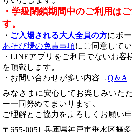
・学級閉鎖期間中のご利用はご
す。
・
ご入場される大人全員の方
にボー
あそび場の免責事項
にご同意して
・LINEアプリをご利用でないお客
を頂戴します。
・お問い合わせが多い内容→
Q＆A
みなさまに安心してお楽しみいた
ー一同努めてまいります。
ご理解とご協力をよろしくお願い
〒655-0051 兵庫県神戸市垂水区舞