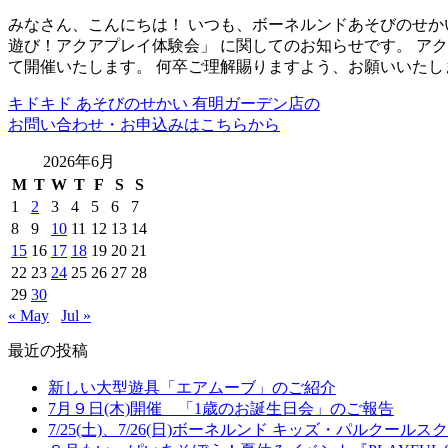
みなさん、こんにちは！ いつも、ボーネルンドあそびのせか
遊び！アクアプレイ体験会」 に関してのお知らせです。 ア
て開催いたします。 何卒ご理解賜りますよう、お願いいたし
キドキド あそびのせかい 有明ガーデン店の
お問い合わせ・お申込みはこちらから
2026年6月
M
T
W
T
F
S
S
1
2
3
4
5
6
7
8
9
10
11
12
13
14
15
16
17
18
19
20
21
22
23
24
25
26
27
28
29
30
« May
Jul »
最近の投稿
新しい大型遊具「エアムーブ」のご紹介
7月９日(木)開催 「1歳のお誕生日会」のご報告
7/25(土)、7/26(日)ボーネルンド キッズ・パルクー