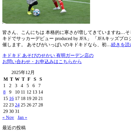
皆さん、こんにちは 本格的に寒さが増してきていますね…そ
キドでサッカーデビュー produced by JFA」 「J
催します。 あそびがいっぱいのキドキドなら、初…
続きを読
キドキド あそびのせかい 有明ガーデン店の
お問い合わせ・お申込みはこちらから
2025年12月
M
T
W
T
F
S
S
1
2
3
4
5
6
7
8
9
10
11
12
13
14
15
16
17
18
19
20
21
22
23
24
25
26
27
28
29
30
31
« Nov
Jan »
最近の投稿