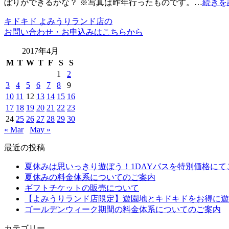
ぼりができるかな？ ※写真は昨年行ったものです。…
続きを
キドキド よみうりランド店の
お問い合わせ・お申込みはこちらから
2017年4月
M
T
W
T
F
S
S
1
2
3
4
5
6
7
8
9
10
11
12
13
14
15
16
17
18
19
20
21
22
23
24
25
26
27
28
29
30
« Mar
May »
最近の投稿
夏休みは思いっきり遊ぼう！1DAYパスを特別価格にて
夏休みの料金体系についてのご案内
ギフトチケットの販売について
【よみうりランド店限定】遊園地とキドキドをお得に遊
ゴールデンウィーク期間の料金体系についてのご案内
カテゴリー