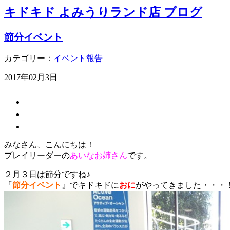
キドキド よみうりランド店 ブログ
節分イベント
カテゴリー：
イベント報告
2017年02月3日
みなさん、こんにちは！
プレイリーダーの
あいなお姉さん
です。
２月３日は節分ですね♪
『
節分イベント
』でキドキドに
おに
がやってきました・・・