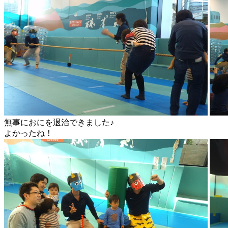
無事におにを退治できました♪
よかったね！