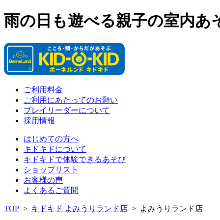
雨の日も遊べる親子の室内あ
ご利用料金
ご利用にあたってのお願い
プレイリーダーについて
採用情報
はじめての方へ
キドキドについて
キドキドで体験できるあそび
ショップリスト
お客様の声
よくあるご質問
TOP
>
キドキド よみうりランド店
>
よみうりランド店