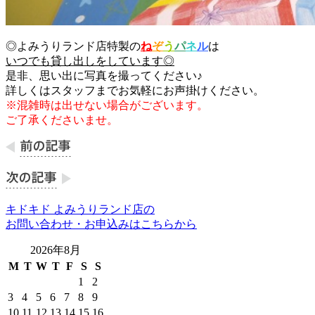
◎よみうりランド店特製の
ね
ぞ
う
パ
ネ
ル
は
いつでも貸し出しをしています◎
是非、思い出に写真を撮ってください♪
詳しくはスタッフまでお気軽にお声掛けください。
※混雑時は出せない場合がございます。
ご了承くださいませ。
キドキド よみうりランド店の
お問い合わせ・お申込みはこちらから
2026年8月
M
T
W
T
F
S
S
1
2
3
4
5
6
7
8
9
10
11
12
13
14
15
16