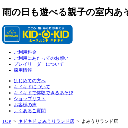
雨の日も遊べる親子の室内あ
ご利用料金
ご利用にあたってのお願い
プレイリーダーについて
採用情報
はじめての方へ
キドキドについて
キドキドで体験できるあそび
ショップリスト
お客様の声
よくあるご質問
TOP
>
キドキド よみうりランド店
>
よみうりランド店