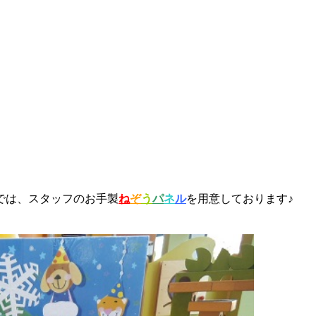
では、スタッフのお手製
ね
ぞ
う
パ
ネ
ル
を用意しております♪