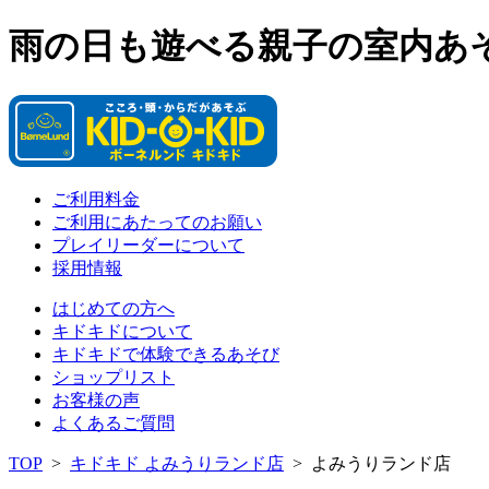
雨の日も遊べる親子の室内あ
ご利用料金
ご利用にあたってのお願い
プレイリーダーについて
採用情報
はじめての方へ
キドキドについて
キドキドで体験できるあそび
ショップリスト
お客様の声
よくあるご質問
TOP
>
キドキド よみうりランド店
>
よみうりランド店