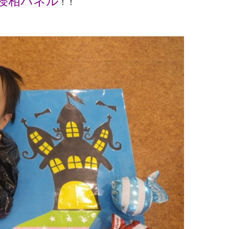
寝相パネル
！！