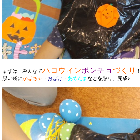
ハロウィン
ポンチョ
づくり
まずは、みんなで
黒い袋に
かぼちゃ
・
おばけ
・
あめだま
などを貼り、完成♪