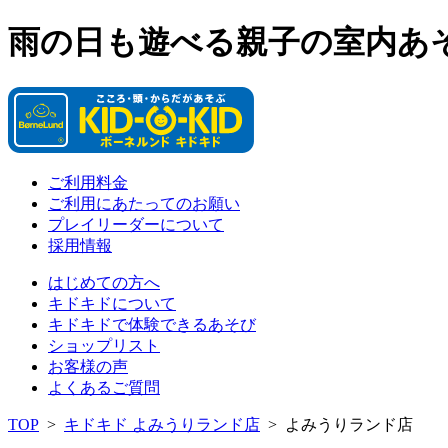
雨の日も遊べる親子の室内あ
ご利用料金
ご利用にあたってのお願い
プレイリーダーについて
採用情報
はじめての方へ
キドキドについて
キドキドで体験できるあそび
ショップリスト
お客様の声
よくあるご質問
TOP
>
キドキド よみうりランド店
>
よみうりランド店