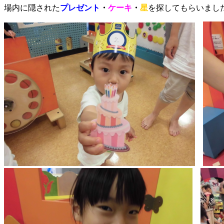
場内に隠された
プレゼント
・
ケーキ
・
星
を探してもらいまし