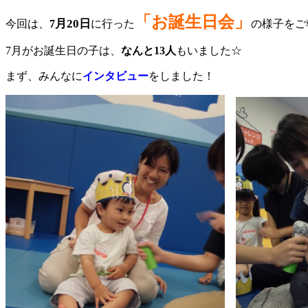
「お誕生日会」
月20日
今回は、
7
に行った
の様子をご
7月がお誕生日の子は、
なんと13人
もいました☆
まず、みんなに
インタビュー
をしました
！