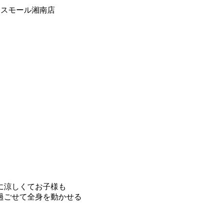
ラスモール湘南店
に涼しくてお子様も
過ごせて全身を動かせる
！