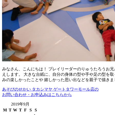
みなさん、こんにちは！ プレイリーダーのりゅうたろうお兄
えします。 大きな台紙に、自分の身体の型や手や足の型を取
みの楽しかったことや 嬉しかった思い出などを親子で描きま
あそびのせかい タカシマヤ ゲートタワーモール店の
お問い合わせ・お申込みはこちらから
2019年9月
M
T
W
T
F
S
S