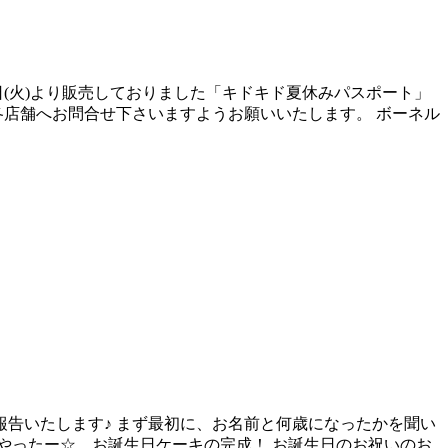
日(火)より販売しておりました「キドキド夏休みパスポート」
各店舗へお問合せ下さいますようお願いいたします。 ボーネル
報告いたします♪ まず最初に、お名前と何歳になったかを聞い
 やったー☆ お誕生日ケーキの完成！ お誕生日のお祝いのお