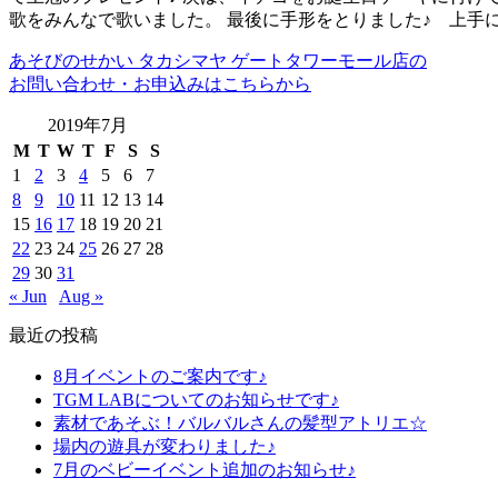
歌をみんなで歌いました。 最後に手形をとりました♪ 上手
あそびのせかい タカシマヤ ゲートタワーモール店の
お問い合わせ・お申込みはこちらから
2019年7月
M
T
W
T
F
S
S
1
2
3
4
5
6
7
8
9
10
11
12
13
14
15
16
17
18
19
20
21
22
23
24
25
26
27
28
29
30
31
« Jun
Aug »
最近の投稿
8月イベントのご案内です♪
TGM LABについてのお知らせです♪
素材であそぶ！バルバルさんの髪型アトリエ☆
場内の遊具が変わりました♪
7月のベビーイベント追加のお知らせ♪