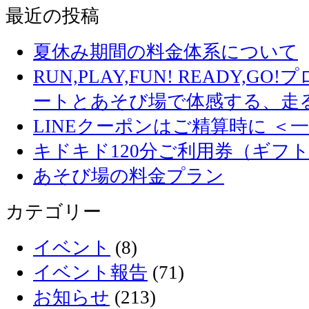
最近の投稿
夏休み期間の料金体系について
RUN,PLAY,FUN! READY,
ートとあそび場で体感する、走
LINEクーポンはご精算時に ＜
キドキド120分ご利用券（ギフ
あそび場の料金プラン
カテゴリー
イベント
(8)
イベント報告
(71)
お知らせ
(213)