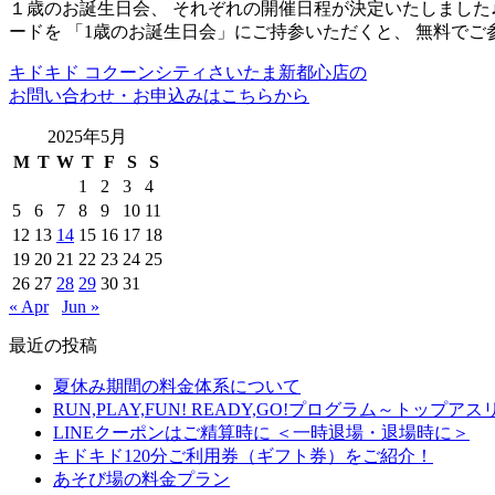
１歳のお誕生日会、 それぞれの開催日程が決定いたしました
ードを 「1歳のお誕生日会」にご持参いただくと、 無料でご
キドキド コクーンシティさいたま新都心店の
お問い合わせ・お申込みはこちらから
2025年5月
M
T
W
T
F
S
S
1
2
3
4
5
6
7
8
9
10
11
12
13
14
15
16
17
18
19
20
21
22
23
24
25
26
27
28
29
30
31
« Apr
Jun »
最近の投稿
夏休み期間の料金体系について
RUN,PLAY,FUN! READY,GO!プログラム～ト
LINEクーポンはご精算時に ＜一時退場・退場時に＞
キドキド120分ご利用券（ギフト券）をご紹介！
あそび場の料金プラン