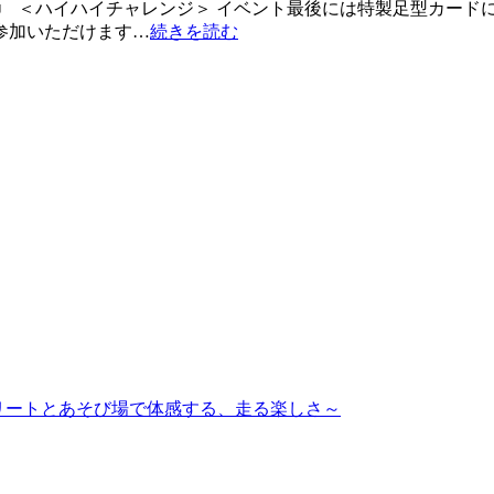
♩ ＜ハイハイチャレンジ＞ イベント最後には特製足型カードに
参加いただけます…
続きを読む
ップアスリートとあそび場で体感する、走る楽しさ～