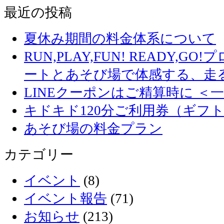
最近の投稿
夏休み期間の料金体系について
RUN,PLAY,FUN! READY,
ートとあそび場で体感する、走
LINEクーポンはご精算時に ＜
キドキド120分ご利用券（ギフ
あそび場の料金プラン
カテゴリー
イベント
(8)
イベント報告
(71)
お知らせ
(213)