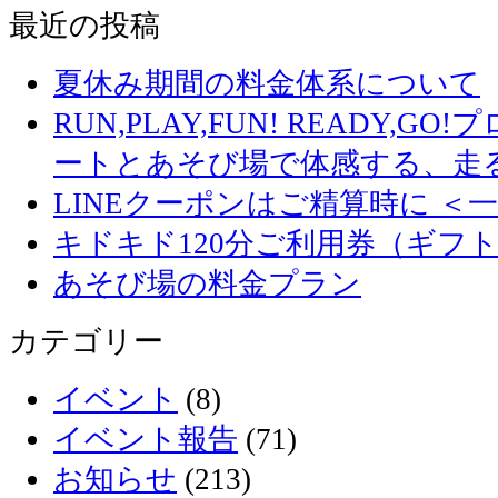
最近の投稿
夏休み期間の料金体系について
RUN,PLAY,FUN! READY,
ートとあそび場で体感する、走
LINEクーポンはご精算時に ＜
キドキド120分ご利用券（ギフ
あそび場の料金プラン
カテゴリー
イベント
(8)
イベント報告
(71)
お知らせ
(213)