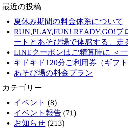
最近の投稿
夏休み期間の料金体系について
RUN,PLAY,FUN! READY,
ートとあそび場で体感する、走
LINEクーポンはご精算時に ＜
キドキド120分ご利用券（ギフ
あそび場の料金プラン
カテゴリー
イベント
(8)
イベント報告
(71)
お知らせ
(213)