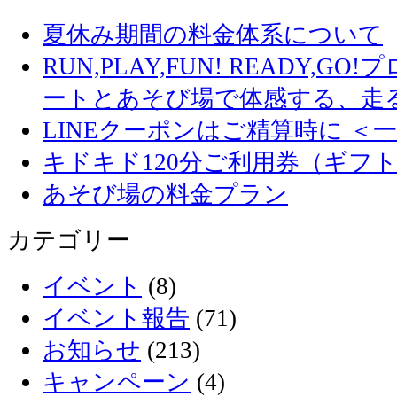
夏休み期間の料金体系について
RUN,PLAY,FUN! READY,
ートとあそび場で体感する、走
LINEクーポンはご精算時に ＜
キドキド120分ご利用券（ギフ
あそび場の料金プラン
カテゴリー
イベント
(8)
イベント報告
(71)
お知らせ
(213)
キャンペーン
(4)