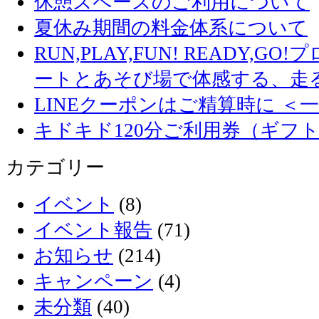
休憩スペースのご利用について
夏休み期間の料金体系について
RUN,PLAY,FUN! READY,
ートとあそび場で体感する、走
LINEクーポンはご精算時に ＜
キドキド120分ご利用券（ギフ
カテゴリー
イベント
(8)
イベント報告
(71)
お知らせ
(214)
キャンペーン
(4)
未分類
(40)