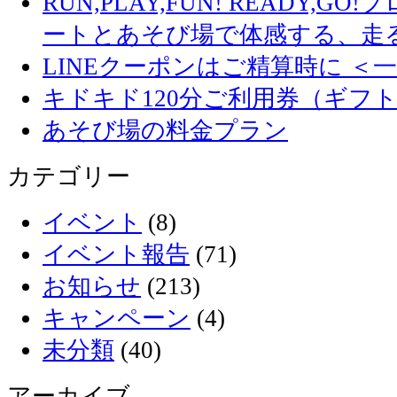
RUN,PLAY,FUN! READY,
ートとあそび場で体感する、走
LINEクーポンはご精算時に ＜
キドキド120分ご利用券（ギフ
あそび場の料金プラン
カテゴリー
イベント
(8)
イベント報告
(71)
お知らせ
(213)
キャンペーン
(4)
未分類
(40)
アーカイブ