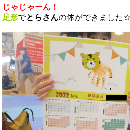
じゃじゃーん！
足形
で
とらさん
の体ができました