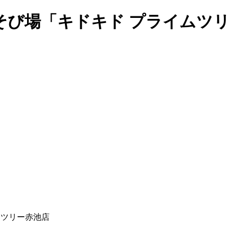
そび場「キドキド プライムツ
ムツリー赤池店