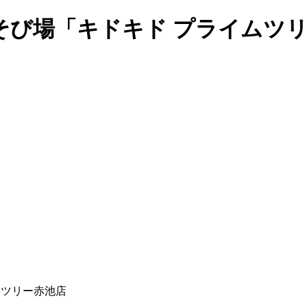
そび場「キドキド プライムツ
ムツリー赤池店