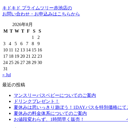
キドキド プライムツリー赤池店の
お問い合わせ・お申込みはこちらから
2026年8月
M
T
W
T
F
S
S
1
2
3
4
5
6
7
8
9
10
11
12
13
14
15
16
17
18
19
20
21
22
23
24
25
26
27
28
29
30
31
« Jul
最近の投稿
マンスリーパスベビーについてのご案内
ドリンクプレゼント！
夏休みは思いっきり遊ぼう！1DAYパスを特別価格にて
夏休みの料金体系についてのご案内
お値段変わらず、1時間早く販売！ イブニ