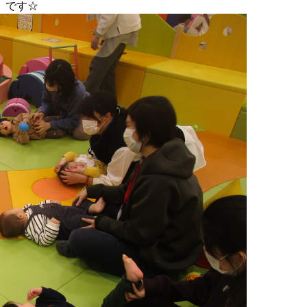
」
です☆