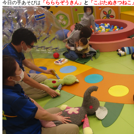
今日の手あそびは
「らららぞうきん」
と
「こぶたぬきつねこ