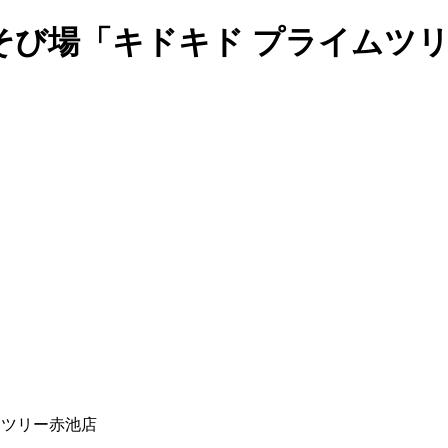
そび場「キドキド プライムツ
ムツリー赤池店