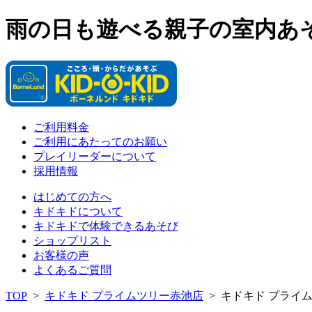
雨の日も遊べる親子の室内あ
ご利用料金
ご利用にあたってのお願い
プレイリーダーについて
採用情報
はじめての方へ
キドキドについて
キドキドで体験できるあそび
ショップリスト
お客様の声
よくあるご質問
TOP
>
キドキド プライムツリー赤池店
>
キドキド プライ