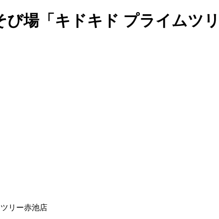
そび場「キドキド プライムツ
ムツリー赤池店