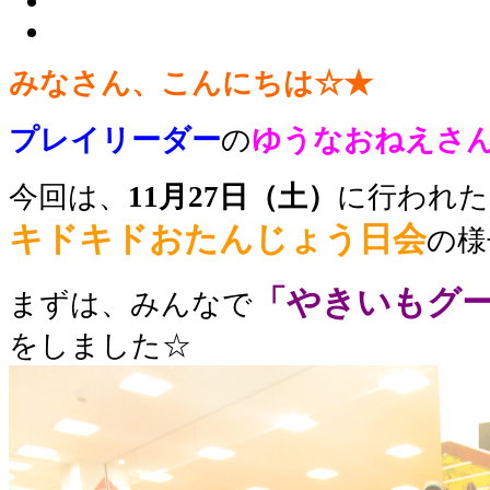
みなさん、こんにちは☆★
プレイリーダー
の
ゆうな
おねえさ
今回は、
11月27日（土）
に行われた
キドキドおたんじょう日会
の
様
「やきいもグ
まずは、みんなで
をしました☆