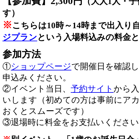
【参加費】2,300円
（大人1人・子
す）
※
こちらは10時～14時まで出入り
ジプラン
という入場料込みの料金
参加方法
①
ショップページ
で開催日を確認
申込みください。
②イベント当日、
予約サイト
から
いします（初めての方は事前にア
おくとスムーズです）
③退場時に料金をお支払いください