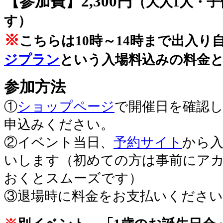
【参加費】2,300円
（大人1人・子
す）
※
こちらは10時～14時まで出入り
ジプラン
という入場料込みの料金
参加方法
①
ショップページ
で開催日を確認
申込みください。
②イベント当日、
予約サイト
から
いします（初めての方は事前にア
おくとスムーズです）
③退場時に料金をお支払いください