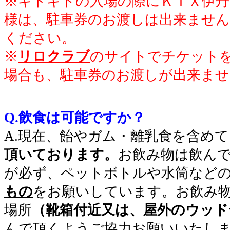
※キドキドの入場の際にＫＩＸ伊丹
様は、駐車券のお渡しは出来ませ
ください。
※
リロクラブ
のサイトでチケット
場合も、駐車券のお渡しが出来ませ
Q.飲食は可能ですか？
A.現在、飴やガム・離乳食を含めて
頂いております。
お飲み物は飲ん
が必ず、ペットボトルや水筒など
もの
をお願いしています。お飲み
場所
（靴箱付近又は、屋外のウッド
んで頂くようご協力お願いいたし