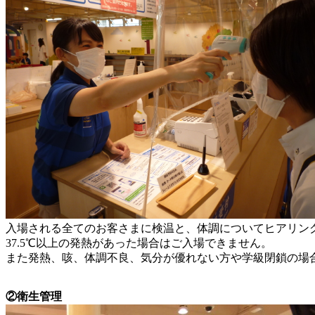
入場される全てのお客さまに検温と、体調についてヒアリン
37.5℃以上の発熱があった場合はご入場できません。
また発熱、咳、体調不良、気分が優れない方や学級閉鎖の場
②衛生管理