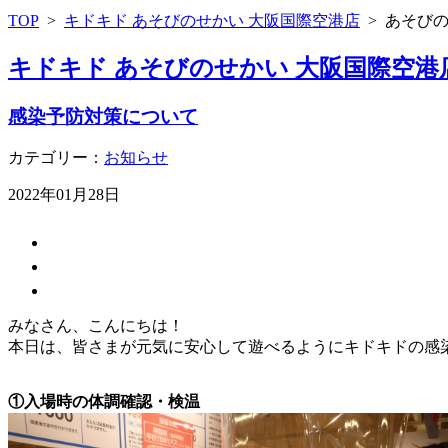
TOP
>
キドキド あそびのせかい 大阪国際空港店
>
あそび
キドキド あそびのせかい 大阪国際空港
感染予防対策について
カテゴリー：
お知らせ
2022年01月28日
みなさん、こんにちは！
本日は、皆さまが元気に安心して遊べるようにキドキドの感
①入場時の体調確認・検温