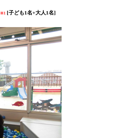
[
子ども1名+大人1名]
※1