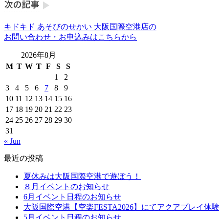
キドキド あそびのせかい 大阪国際空港店の
お問い合わせ・お申込みはこちらから
2026年8月
M
T
W
T
F
S
S
1
2
3
4
5
6
7
8
9
10
11
12
13
14
15
16
17
18
19
20
21
22
23
24
25
26
27
28
29
30
31
« Jun
最近の投稿
夏休みは大阪国際空港で遊ぼう！
８月イベントのお知らせ
6月イベント日程のお知らせ
大阪国際空港【空楽FESTA2026】にてアクアプレイ体
5月イベント日程のお知らせ