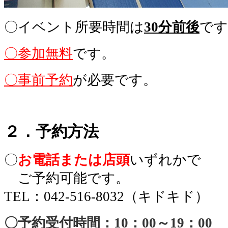
〇イベント所要時間は
30分前後
です
〇
参加無料
です。
〇
事前予約
が必要です。
２．予約方法
〇
お電話または店頭
いずれかで
。
ご予約可能です。
TEL：042-516-8032（キドキド）
〇予約受付時間：10：00～19：00