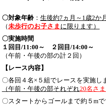
〇対象年齢
：
生後約7ヵ月～1歳2か
（
未歩行のお子さま
に限ります）
〇実施時間
１回目/11:00～ ２回目/14:00～
（午前・午後の部の計２回）
【レース内容】
〇各回４名×５組でレースを実施し
（午前・午後の部それぞれ
20名さ
〇スタートからゴールまで約５mで