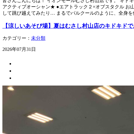
皆さんこんにちは！ イオンモールむさし村山店です。 キドキ
アクティブオーシャン★ ●エアトラック２×オブスタクル お
して跳び越えてみたり… まるでパルクールのように、全身を
【涼しいあそび場】夏はむさし村山店のキドキドで
カテゴリー：
未分類
2026年07月31日