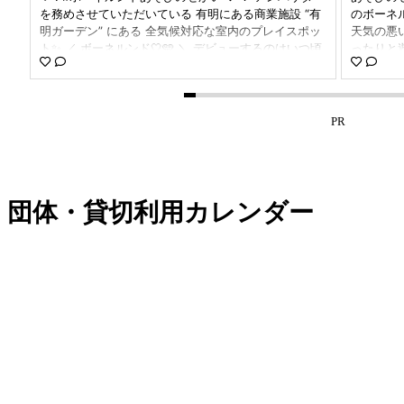
「走
を務めさせていただいている 有明にある商業施設 “有
のボーネ
ち
明ガーデン” にある 全気候対応な室内のプレイスポッ
天気の悪
こ
ト✨ ／ ボーネルンド🤍🩵 ＼ デビューするのはいつ頃
ったりと遊
┈
がおすすめ？！ と、先日DMでご相談をもらったので
リアはも
♀️
💌 つばきが初めて遊びに行った日のことを投稿します
初はここ

✍ ． つぅちゃんが ボーネルンドの キドキドデビュ
るだけだ
アル
ーしたのは 【0歳10ヶ月】 でした🌺 ハイハイ、つか
て他のエ
PR
お
まり立ちが完璧にできて、 少しなら1人で立っていら
🤍 息
ャン
れる頃だったのだけど 興味のあるところまで自分で向
多分このエ
べ
かえて いろんなものを触って、見て、興味津々でした
の店舗で
もフ
✨ 個人的なデビューの目安は ■ ハイハイやつかまり
いう制作
ボ
立ちができる ■ 少し歩ける ■ 色んなおもちゃに興味
選んで切
団体・貸切利用カレンダー
がある という感じかしら💡 そしてね、遊びに行くの
す🎨 
9
であれば 月齢の近いお友達ベビーと行くのがおすすめ
てあげら
🫶 デビューの日はつばきよりも5ヶ月先輩の 男の子ベ
び方がで
時間
ビーと一緒に遊びに行きました⭐ 少し月齢が高いベビ
いな〜👀🤍 -
テナ
ーと一緒に遊び場に行くと 絶対！と行っていいほど成
--- 🚃
ども
長して帰ってこれるの👏 見様見真似で遊び方を覚えて
住所：神奈
みたり、 1人で立てるようになったのも お友達といっ
S みなとみ
0円
しょに遊び場に行ったときなのよ🎵 でも！ お友達と
10:00〜19
/
行かなかったとしても大丈夫⭕ ベビーとママ、ふたり
-------
2人
で来ているのもよく見かけます🤭💞 新たなママ友との
ビー#男の
・休
出会いになるかも...？！ それはそれで素敵だよね🌼
か月 #子