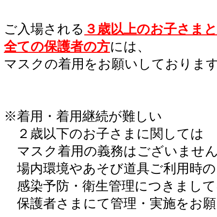
。
ご入場される
３歳以上のお子さま
全ての保護者の方
には、
マスクの着用をお願いしておりま
。
。
※着用・着用継続が難しい
。
２歳以下のお子さまに関しては
。
マスク着用の義務はございませ
。
場内環境やあそび道具ご利用時の
。
感染予防・衛生管理につきまして
。
保護者さまにて管理・実施をお