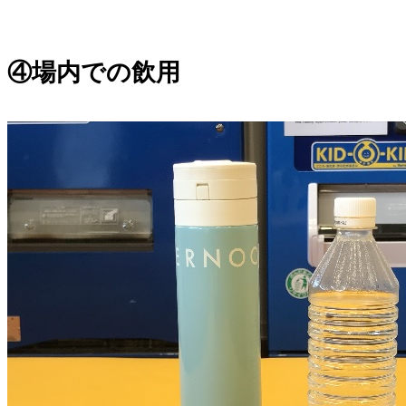
。
。
④場内での飲用
。