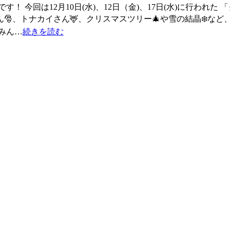
 今回は12月10日(水)、12日（金)、17日(水)に行われた
ん🎅、トナカイさん🦌、クリスマスツリー🎄や雪の結晶❄️な
みん…
続きを読む