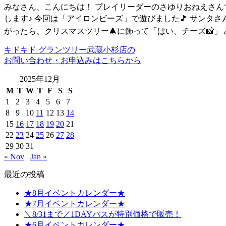
みなさん、こんにちは！ プレイリーダーのさゆりおねえさんです！
します♪ 今回は「アイロンビーズ」で遊びました🎵 サンタさ
がったら、クリスマスツリー🎄に飾って「はい、チーズ📸」 
キドキド グランツリー武蔵小杉店の
お問い合わせ・お申込みはこちらから
2025年12月
M
T
W
T
F
S
S
1
2
3
4
5
6
7
8
9
10
11
12
13
14
15
16
17
18
19
20
21
22
23
24
25
26
27
28
29
30
31
« Nov
Jan »
最近の投稿
★8月イベントカレンダー★
★7月イベントカレンダー★
＼8/31まで／1DAYパスが特別価格で販売！
★6月イベントカレンダー★