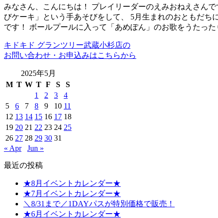
みなさん、こんにちは！ プレイリーダーのえみおねえさんです！
びケーキ」という手あそびをして、 5月生まれのおともだち
です！ ボールプールに入って「あめぽん」のお歌をうたった
キドキド グランツリー武蔵小杉店の
お問い合わせ・お申込みはこちらから
2025年5月
M
T
W
T
F
S
S
1
2
3
4
5
6
7
8
9
10
11
12
13
14
15
16
17
18
19
20
21
22
23
24
25
26
27
28
29
30
31
« Apr
Jun »
最近の投稿
★8月イベントカレンダー★
★7月イベントカレンダー★
＼8/31まで／1DAYパスが特別価格で販売！
★6月イベントカレンダー★