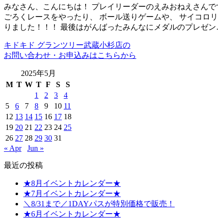
みなさん、こんにちは！ プレイリーダーのえみおねえさんです！
ごろくレースをやったり、 ボール送りゲームや、 サイコロリレ
りました！！！ 最後はがんばったみんなにメダルのプレゼン
キドキド グランツリー武蔵小杉店の
お問い合わせ・お申込みはこちらから
2025年5月
M
T
W
T
F
S
S
1
2
3
4
5
6
7
8
9
10
11
12
13
14
15
16
17
18
19
20
21
22
23
24
25
26
27
28
29
30
31
« Apr
Jun »
最近の投稿
★8月イベントカレンダー★
★7月イベントカレンダー★
＼8/31まで／1DAYパスが特別価格で販売！
★6月イベントカレンダー★