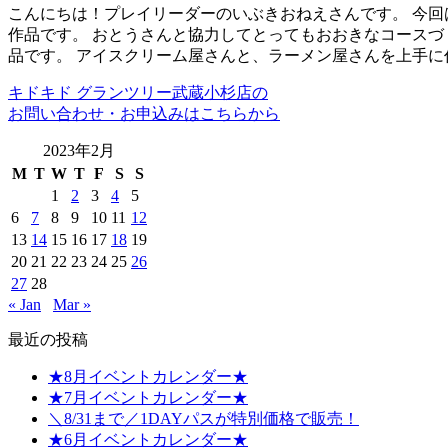
こんにちは！プレイリーダーのいぶきおねえさんです。 今回
作品です。 おとうさんと協力してとってもおおきなコースづ
品です。 アイスクリーム屋さんと、ラーメン屋さんを上手に
キドキド グランツリー武蔵小杉店の
お問い合わせ・お申込みはこちらから
2023年2月
M
T
W
T
F
S
S
1
2
3
4
5
6
7
8
9
10
11
12
13
14
15
16
17
18
19
20
21
22
23
24
25
26
27
28
« Jan
Mar »
最近の投稿
★8月イベントカレンダー★
★7月イベントカレンダー★
＼8/31まで／1DAYパスが特別価格で販売！
★6月イベントカレンダー★