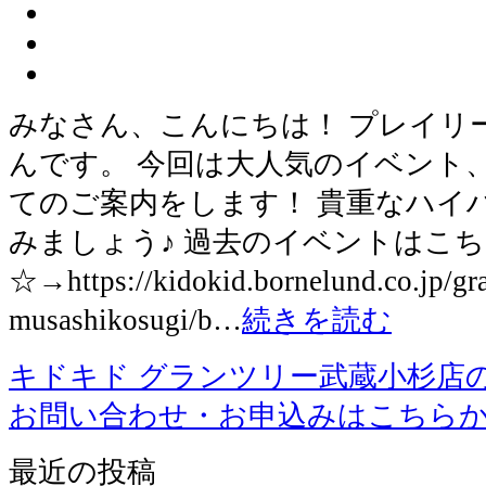
みなさん、こんにちは！ プレイリ
んです。 今回は大人気のイベント
てのご案内をします！ 貴重なハイ
みましょう♪ 過去のイベントはこ
☆→https://kidokid.bornelund.co.jp/gra
musashikosugi/b…
続きを読む
キドキド グランツリー武蔵小杉店
お問い合わせ・お申込みはこちら
最近の投稿