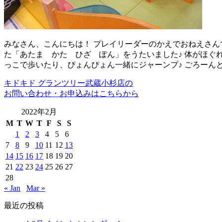
みなさん、こんにちは！ プレイリーダーのかえでおねえさんで
た「あたま かた ひざ ぽん」をうたいました♪ 体がほぐ
っこで歩いたり、ぴょんぴょん一緒にジャーンプ♪ ごろーんと
キドキド グランツリー武蔵小杉店の
お問い合わせ・お申込みはこちらから
2022年2月
M
T
W
T
F
S
S
1
2
3
4
5
6
7
8
9
10
11
12
13
14
15
16
17
18
19
20
21
22
23
24
25
26
27
28
« Jan
Mar »
最近の投稿