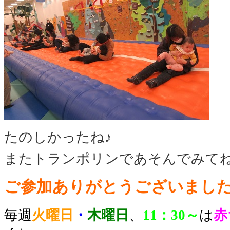
たのしかったね♪
またトランポリンであそんでみて
ご参加ありがとうございました
毎週
火曜日
・
木曜日
、
11：30～
は
赤