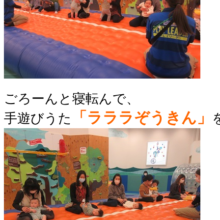
ごろーんと寝転んで、
「ラララぞうきん」
手遊びうた