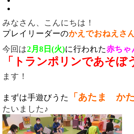
みなさん、こんにちは！
プレイリーダーの
かえで
おねえさ
今回は
2
月8日(火)
に行われた
赤ちゃ
「トランポリンであそぼ
ます！
「あたま か
まずは手遊びうた
たいました♪