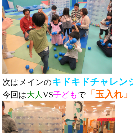
キドキドチャレン
次はメインの
「玉入れ」
今回は
大人
VS
子ども
で