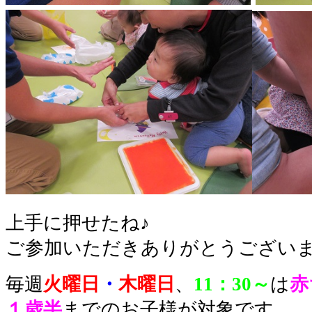
上手に押せたね♪
ご参加いただきありがとうござい
毎週
火曜日
・
木曜日
、
11：30～
は
赤
１歳半
までのお子様が対象です。