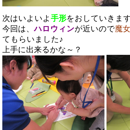
次はいよいよ
手形
をおしていきま
今回は、
ハロウィン
が近いので
魔
てもらいました♪
上手に出来るかな～？