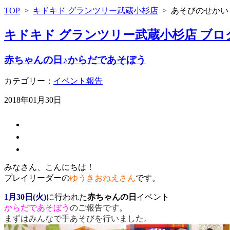
TOP
>
キドキド グランツリー武蔵小杉店
>
あそびのせかい
キドキド グランツリー武蔵小杉店 ブロ
赤ちゃんの日♪からだであそぼう
カテゴリー：
イベント報告
2018年01月30日
みなさん、こんにちは！
プレイリーダーの
ゆうきおねえさん
です。
1月30日(火)
に行われた
赤ちゃんの日
イベント
からだであそぼう
のご報告です。
まずはみんなで手あそびを行いました。