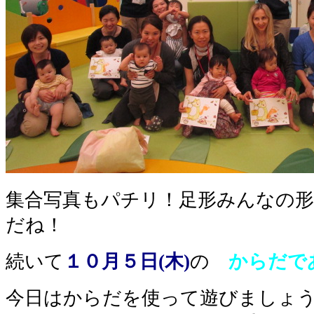
集合写真もパチリ！足形みんなの
だね！
続いて
１０月５日(木)
の
からだで
今日はからだを使って遊びましょう