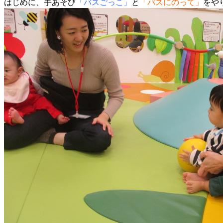
はじめに、手あそび
「バスごっこ」
と
「バスにのって」
をや