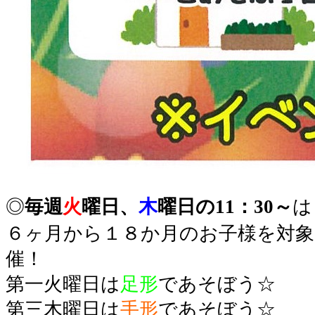
◎
毎週
火
曜日、
木
曜日の11：30～
は
６ヶ月から１８か月のお子様を対
催！
第一火曜日は
足形
であそぼう☆
第三木曜日は
手形
であそぼう☆