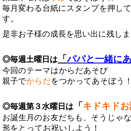
毎月変わる台紙にスタンプを押し
す。
是非お子様の成長を思い出に残しま
「
パパと一緒に
◎毎週土曜日は
今回のテーマはからだあそび
親子で
からだ
をつかってあそぼう
「
キドキドお
◎毎週第３水曜日は
お誕生月のお友だちも、そうじゃ
形をとってお祝いしよう！