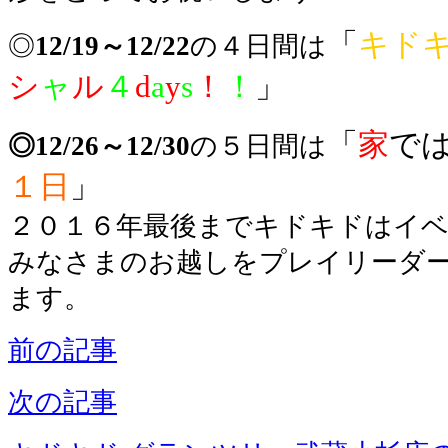
「
キド
◎
12/19～12/22
の４日間は
シ
ャ
ル
４
d
a
y
s
！
！
」
「
家
で
◎12/26～12/30
の５日間は
１日
」
２０１６年最後までキドキドはイベ
みなさまのお越しをプレイリーダ
ます。
前の記事
次の記事