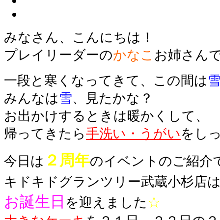
みなさん、こんにちは！
プレイリーダーの
かなこ
お姉さん
一段と寒くなってきて、この間は
みんなは
雪
、見たかな？
お出かけするときは暖かくして、
帰ってきたら
手洗い・うがい
をし
２周年
今日は
のイベントのご紹介
キドキドグランツリー武蔵小杉店
お誕生日
を迎えました
☆